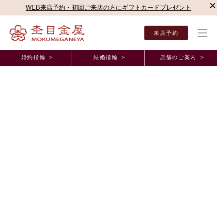
×
WEB来店予約・初回ご来店の方にギフトカードプレゼント
来店予約
婚約指輪 >
結婚指輪 >
店舗のご案内 >
結婚指輪・婚約指輪TOP
店舗のご案内（直営店）
梅田本店
梅田本店ブログ
実際
オーダーメイド事例
実際に出来上がった指輪はとても輝いていてステキ
でした！ 大阪府 D.K様 M.K様（お渡し担当：下
門）
2025年11月 2日 11:00