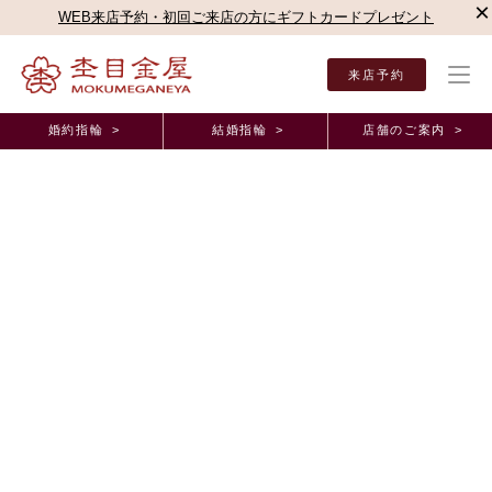
×
WEB来店予約・初回ご来店の方にギフトカードプレゼント
来店予約
婚約指輪 >
結婚指輪 >
店舗のご案内 >
結婚指輪・婚約指輪TOP
店舗のご案内（直営店）
銀座本店
銀座本店ブログ
時間
オーダーメイド事例
時間をかけて選ぶ価値があると感じた。 東京都
A.Y様 R.S様 （お渡し担当：清水）
2025年11月18日 11:00