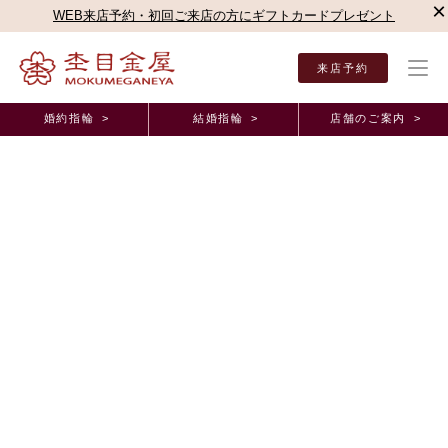
×
WEB来店予約・初回ご来店の方にギフトカードプレゼント
来店予約
婚約指輪 >
結婚指輪 >
店舗のご案内 >
結婚指輪・婚約指輪TOP
店舗のご案内（直営店）
近鉄あべのハルカス店
近鉄あべの
オーダーメイド事例
世界に1つだけの指輪でお気に入りです！大阪府H.F
様 A.F様(お渡し担当：関谷)
2025年11月15日 11:00