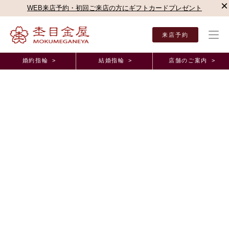
×
WEB来店予約・初回ご来店の方にギフトカードプレゼント
来店予約
婚約指輪 >
結婚指輪 >
店舗のご案内 >
結婚指輪・婚約指輪TOP
店舗のご案内（直営店）
新宿本店
新宿本店ブログ
自分
オーダーメイド事例
自分たちの選択通りの商品が目の前に出てきた時、
とても感動いたしました 東京都 S.Y様 A.S様
（お渡し担当：石）
2025年8月 5日 11:00