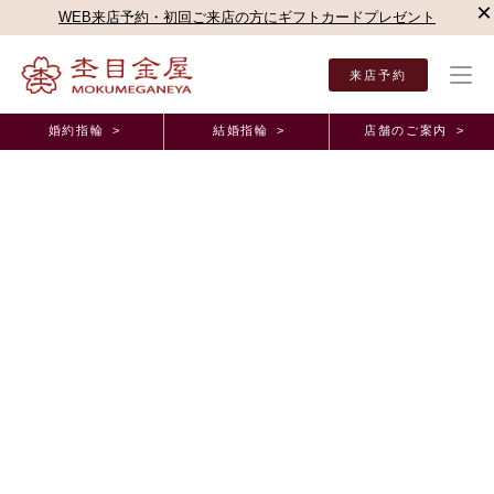
×
WEB来店予約・初回ご来店の方にギフトカードプレゼント
来店予約
婚約指輪 >
結婚指輪 >
店舗のご案内 >
結婚指輪・婚約指輪TOP
店舗のご案内（直営店）
梅田本店
梅田本店ブログ
2人
オーダーメイド事例
2人だけの指輪を作ることができる。特別だと感じま
した。 大阪府T.I様 M.I様(お渡し担当：長澤)
2025年8月13日 11:00