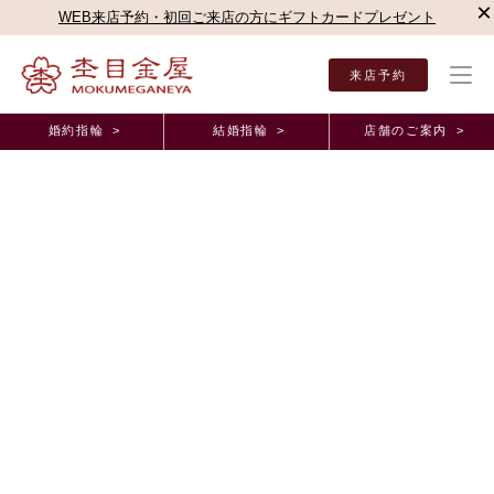
×
WEB来店予約・初回ご来店の方にギフトカードプレゼント
来店予約
婚約指輪 >
結婚指輪 >
店舗のご案内 >
結婚指輪・婚約指輪TOP
店舗のご案内（直営店）
梅田本店
梅田本店ブログ
親身
オーダーメイド事例
親身なご提案を有難うございました。大阪府H.T様
M.U様(お渡し担当：清岡)
2025年6月 1日 11:00