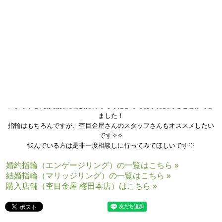
・彼女に
プロポーズ
する際の婚約指輪を杢目金屋さんにお願いしていた
ので、
木目調のデザインに憧れを持ちながら結婚指輪の検討を始めました。
ですので、他社さんと迷った末に彼女が「杢目金屋が良いなあ」と言っ
てくれた時、
心の中で大喜びしていました。親身なご提案を有難うございました。
・素敵なデザインばかりでとても悩みましたが、
スタッフさんが親身に相談にのってくださって無事に決めることができ
ました！
指輪はもちろんですが、杢目金屋さんのスタッフさんもオススメしたい
です✧✧
悩んでいる方は是非一度相談しに行ってみてほしいです♡
婚約指輪（エンゲージリング）の一覧はこちら »
結婚指輪（マリッジリング）の一覧はこちら »
購入店舗（杢目金屋 梅田本店）はこちら »