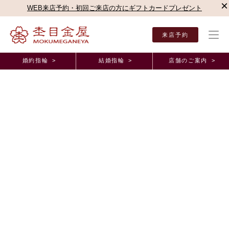
×
WEB来店予約・初回ご来店の方にギフトカードプレゼント
来店予約
婚約指輪 >
結婚指輪 >
店舗のご案内 >
結婚指輪・婚約指輪TOP
店舗のご案内（直営店）
広島本店
広島本店ブログ
世界
オーダーメイド事例
世界に1つしかない2人だけの指輪が完成して嬉しい
です！ 山口県 R.K様 A.K様(お渡し担当：藤岡)
2025年5月 3日 11:00