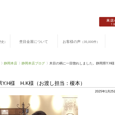
杢目金屋について
お客様の声
歴史）
（35,000件）
静岡本店
静岡本店ブログ
木目の柄に一目惚れしました。静岡県Y.H様
Y.H様 H.K様（お渡し担当：榎本）
2025年1月25日