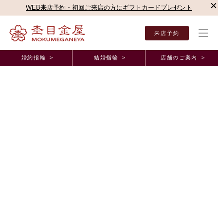
×
WEB来店予約・初回ご来店の方にギフトカードプレゼント
来店予約
婚約指輪 >
結婚指輪 >
店舗のご案内 >
結婚指輪・婚約指輪TOP
店舗のご案内（直営店）
柏店
柏店ブログ
杢目金屋さんに
オーダーメイド事例
杢目金屋さんにお願いして良かったです。 千葉
県 R.S様 R.S様(お渡し担当：池谷)
2024年7月 7日 11:00