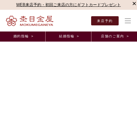
×
WEB来店予約・初回ご来店の方にギフトカードプレゼント
来店予約
婚約指輪 >
結婚指輪 >
店舗のご案内 >
結婚指輪・婚約指輪TOP
お客様の声
オーダーメイド事例
結婚指輪【木目金V字】オ
結婚指輪【木目金V字】オーダーメイド事例
はめた時に、すごく結婚するんだなと実感がわいて
きて、幸せな気持ちになりました。 兵庫県 T.O
様 M.M様
2026年3月31日 11:00