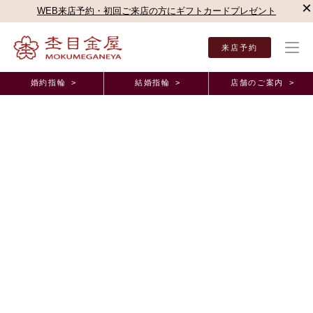
×
WEB来店予約・初回ご来店の方にギフトカードプレゼント
来店予約
婚約指輪 >
結婚指輪 >
店舗のご案内 >
結婚指輪・婚約指輪TOP
お客様の声
オーダーメイド事例
婚約指輪・結婚指輪【逢桜
婚約指輪・結婚指輪【逢桜】オーダーメイド事例
夫婦ともに「これ！！」というものに出会うことが
できました。 大阪府 T.M様 S.M様(お渡し担当：
木岡）
2025年11月15日 11:00