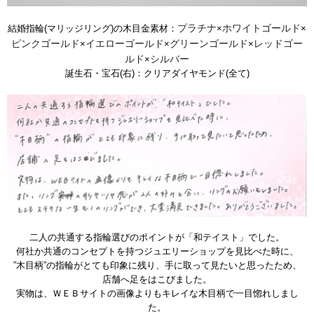
プラチナ
ホワイトゴールド
結婚指輪(マリッジリング)の木目金素材：
×
×
ピンクゴールド
イエローゴールド
グリーンゴールド
レッドゴー
×
×
×
ルド
シルバー
×
誕生石・宝石(右)：クリアダイヤモンド(全て)
二人の共通する指輪選びのポイントが「和テイスト」でした。
何社か共通のコンセプトを持つジュエリーショップを見比べた時に、
”木目柄”の指輪がとても印象に残り、手に取って見たいと思ったため、
店舗へ足をはこびました。
実物は、ＷＥＢサイトの画像よりもキレイな木目柄で一目惚れしまし
た。