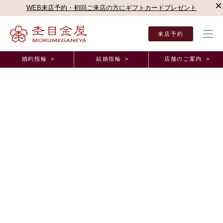
×
WEB来店予約・初回ご来店の方にギフトカードプレゼント
来店予約
婚約指輪 >
結婚指輪 >
店舗のご案内 >
結婚指輪・婚約指輪TOP
お客様の声
オーダーメイド事例
婚約指輪・結婚指輪【恋風
婚約指輪・結婚指輪【恋風】オーダーメイド事例
お互いに相手が喜ぶ姿が見られて良かったです｜結
婚指輪・新宿本店（東京都 R様&R様）
2026年6月24日 11:00