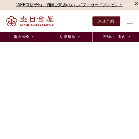
×
WEB来店予約・初回ご来店の方にギフトカードプレゼント
来店予約
婚約指輪 >
結婚指輪 >
店舗のご案内 >
結婚指輪・婚約指輪TOP
お客様の声
オーダーメイド事例
広島本店（直営店）オーダ
広島本店（直営店）オーダーメイド事例
デザインや色など、細かく自分好みにできてとても
満足いく指輪にすることができました。 広島県
M.N様 A.D様(お渡し担当：藤岡)
2025年5月 6日 11:00