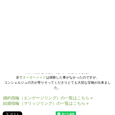
誕生石・宝石(右)：タンザナイト(左) ピンクサファイア(中) アイスブルー
ダイヤモンド(右)
木目の柄がとてもすてきで一目ぼれでした。
全て
オーダーメイド
は体験した事がなかったのですが、
コンシェルジュの方が寄りそってくださりとても大切な宝物が出来まし
た。
婚約指輪（エンゲージリング）の一覧はこちら »
結婚指輪（マリッジリング）の一覧はこちら »