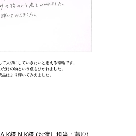
して大切にしていきたいと思える指輪です。
つだけの物という点もひかれました。
成品はより輝いてみえました。
K様 N.K様 (お渡し担当：藤原)