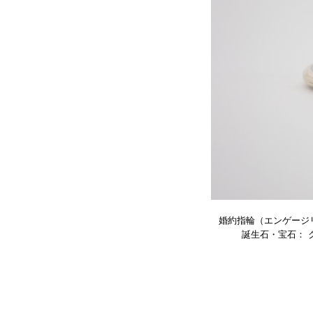
婚約指輪（エンゲージ
誕生石・
宝石
： 