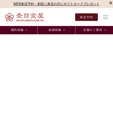
×
WEB来店予約・初回ご来店の方にギフトカードプレゼント
来店予約
婚約指輪 >
結婚指輪 >
店舗のご案内 >
結婚指輪・婚約指輪TOP
店舗のご案内（直営店）
横浜みなとみらい店
横浜みなとみ
オーダーメイド事例
これからこの指輪をつけて、二人の人生を積み重ね
ていきたいと思います。 神奈川県 J.M様 T.I様
2026年4月17日 11:00