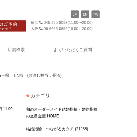
JP
EN
TW
横浜
045-225-8093
(11:00〜20:00)
大阪
06-6655-0855
(10:00～20:00)
店舗検索
よくいただくご質問
県 T.N様 (お渡し担当：長沼)
カテゴリ
 11:00
和のオーダーメイド結婚指輪・婚約指輪
の杢目金屋 HOME
結婚指輪・つながるカタチ (21258)