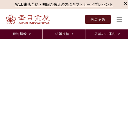
×
WEB来店予約・初回ご来店の方にギフトカードプレゼント
来店予約
婚約指輪 >
結婚指輪 >
店舗のご案内 >
結婚指輪・婚約指輪TOP
店舗のご案内（直営店）
横浜みなとみらい店
横浜みなとみ
オーダーメイド事例
紅一線の巡り合いと桜のデザインに惹かれて選ばせ
ていただきました。 神奈川県 K.A様 M.F様
（お渡し担当：飯田）
2025年12月 2日 11:00