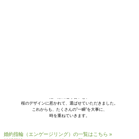
これから一緒に歩んでいく人との
分かちあいの”しるし”を大切にしていきたいです。
紅一線の巡り合いと、
桜のデザインに惹かれて、選ばせていただきました。
これからも、たくさんの”一瞬”を大事に、
時を重ねていきます。
婚約指輪（エンゲージリング）の一覧はこちら »