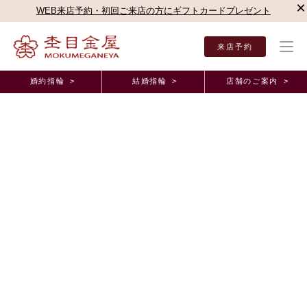
×
WEB来店予約・初回ご来店の方にギフトカードプレゼント
来店予約
婚約指輪 >
結婚指輪 >
店舗のご案内 >
結婚指輪・婚約指輪TOP
店舗のご案内（直営店）
名古屋栄店
名古屋栄店ブログ
オーダーメイド事例
わかちあうセレモニーもいい思い出になりまし
た。 愛知県 D.G様 M.G様 （お渡し担当：山
田）
2025年12月10日 11:00