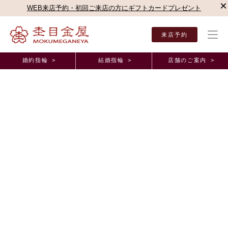
×
WEB来店予約・初回ご来店の方にギフトカードプレゼント
来店予約
婚約指輪 >
結婚指輪 >
店舗のご案内 >
結婚指輪・婚約指輪TOP
店舗のご案内（直営店）
新宿本店
新宿本店ブログ
色ん
オーダーメイド事例
色んな友人や同僚に自慢したいです。 東京都 K.N
様 E.K様 （お渡し担当：髙橋）
2025年11月18日 11:00