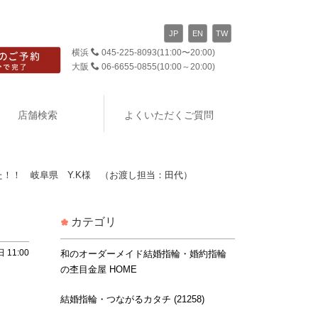
JP
EN
TW
横浜
045-225-8093
(11:00〜20:00)
大阪
06-6655-0855
(10:00～20:00)
店舗検索
よくいただくご質問
！！ 岐阜県 Y.K様 （お渡し担当：田代）
カテゴリ
 11:00
和のオーダーメイド結婚指輪・婚約指輪
の杢目金屋 HOME
結婚指輪・つながるカタチ (21258)