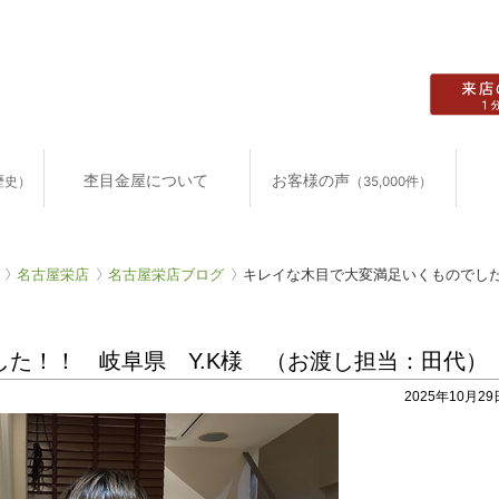
杢目金屋について
お客様の声
歴史）
（35,000件）
名古屋栄店
名古屋栄店ブログ
キレイな木目で大変満足いくものでした
た！！ 岐阜県 Y.K様 （お渡し担当：田代）
2025年10月29日