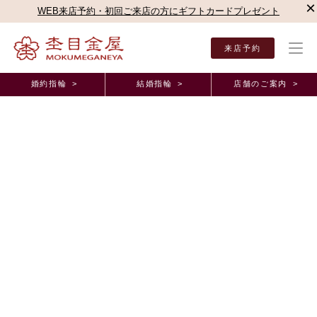
×
WEB来店予約・初回ご来店の方にギフトカードプレゼント
来店予約
婚約指輪 >
結婚指輪 >
店舗のご案内 >
結婚指輪・婚約指輪TOP
店舗のご案内（直営店）
新宿本店
新宿本店ブログ
雪銀
オーダーメイド事例
雪銀花のシンプルながら、木目がしっかり感じられ
るデザインに惹かれ 新潟県 R.G様 M.K様（お渡
し担当：髙橋）
2025年10月16日 11:00