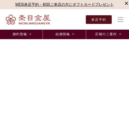
×
WEB来店予約・初回ご来店の方にギフトカードプレゼント
来店予約
婚約指輪 >
結婚指輪 >
店舗のご案内 >
結婚指輪・婚約指輪TOP
店舗のご案内（直営店）
横浜みなとみらい店
横浜みなとみ
オーダーメイド事例
ずっと憧れていた杢目金屋さんの指輪をつけること
ができ、とても嬉しいです！ 東京都 Y.F様 S.H
様 （お渡し担当：森廣)
2025年5月20日 11:00