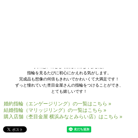
指輪を重ねた際に、木目がつながったことに改めて感銘を覚えました。
二人の契約の証である結婚という手続きをより彩る素敵な品を作成して
いただき
ありがとうございました。
肌身離さずつけることで、お互いの初心を忘れないように
過ごしてまいります。
指輪のデザインを2人で決める貴重な体験ができ、
2人の思い出として残る日になりました。
指輪を見るたびに初心にかえれる気がします。
完成品も想像の何倍もきれいでかわいくて大満足です！
ずっと憧れていた杢目金屋さんの指輪をつけることができ、
とても嬉しいです！
婚約指輪（エンゲージリング）の一覧はこちら »
結婚指輪（マリッジリング）の一覧はこちら »
購入店舗（杢目金屋 横浜みなとみらい店）はこちら »