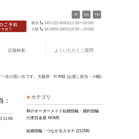
JP
EN
TW
横浜
045-225-8093
(11:00〜20:00)
大阪
06-6655-0855
(10:00～20:00)
店舗検索
よくいただくご質問
一生の思い出です。大阪府 H.W様 (お渡し担当：小幅)
カテゴリ
当：
和のオーダーメイド結婚指輪・婚約指輪
の杢目金屋 HOME
 11:00
結婚指輪・つながるカタチ (21258)