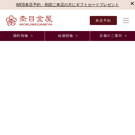
×
WEB来店予約・初回ご来店の方にギフトカードプレゼント
来店予約
婚約指輪 >
結婚指輪 >
店舗のご案内 >
結婚指輪・婚約指輪TOP
店舗のご案内（直営店）
神戸三宮店
神戸三宮店ブログ
オーダーメイド事例
想いをしっかり届けられるように頑張ります！！
兵庫県 K.M様 (お渡し担当：森本)
2025年4月 5日 11:00