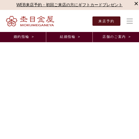
×
WEB来店予約・初回ご来店の方にギフトカードプレゼント
来店予約
婚約指輪 >
結婚指輪 >
店舗のご案内 >
結婚指輪・婚約指輪TOP
店舗のご案内（直営店）
神戸三宮店
神戸三宮店ブログ
オーダーメイド事例
本当に色々とありがとうございました。プロポーズ
成功させます！兵庫県S.Y様(お渡し担当：水野)
2025年3月15日 11:00