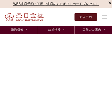
×
WEB来店予約・初回ご来店の方にギフトカードプレゼント
来店予約
婚約指輪 >
結婚指輪 >
店舗のご案内 >
結婚指輪・婚約指輪TOP
店舗のご案内（直営店）
横浜みなとみらい店
横浜みなとみ
オーダーメイド事例
木目金の婚約指輪をお作りいただきました。 神奈
川県 N.K様 M.M様（お渡し担当：石井）
2024年12月22日 11:00