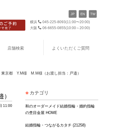
JP
EN
TW
横浜
045-225-8093
(11:00〜20:00)
大阪
06-6655-0855
(10:00～20:00)
店舗検索
よくいただくご質問
東京都 Y.M様 M.M様（お渡し担当：戸邉）
カテゴリ
邉）
 11:00
和のオーダーメイド結婚指輪・婚約指輪
の杢目金屋 HOME
結婚指輪・つながるカタチ (21258)