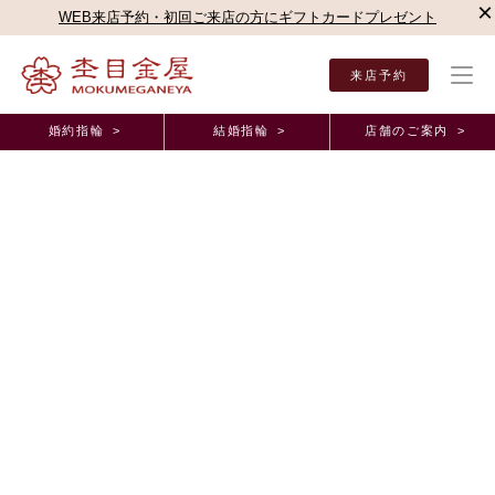
×
WEB来店予約・初回ご来店の方にギフトカードプレゼント
来店予約
婚約指輪 >
結婚指輪 >
店舗のご案内 >
結婚指輪・婚約指輪TOP
店舗のご案内（直営店）
新宿本店
新宿本店ブログ
自分
オーダーメイド事例
自分たちの意見をたくさん取り入れて頂き、素敵な
リングが完成しました。東京都 S.S様 M.S様（お
渡し担当：友成）
2018年11月19日 11:00