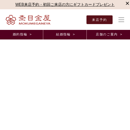
×
WEB来店予約・初回ご来店の方にギフトカードプレゼント
来店予約
婚約指輪 >
結婚指輪 >
店舗のご案内 >
結婚指輪・婚約指輪TOP
店舗のご案内（直営店）
静岡本店
杢目金屋 静岡本店ブロ
店舗紹介
お二人だけの秘密の桜をご結婚指輪に。