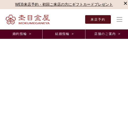
×
WEB来店予約・初回ご来店の方にギフトカードプレゼント
来店予約
婚約指輪 >
結婚指輪 >
店舗のご案内 >
結婚指輪・婚約指輪TOP
店舗のご案内（直営店）
静岡本店
杢目金屋 静岡本店ブロ
杢目金屋 静岡本店ブログ
思い出の詰まった、唯一無二のご婚約指輪とご結婚
指輪
2024年8月16日 11:00
満開の桜が咲き誇る4月中旬、
以前杢目金屋で
ご婚約指輪
をご注文していただいた男性様が
プロポーズ後、お相手様と一緒に
ご結婚指輪
を探しにお越しくださいま
した。
以前お選びいただいた
ご婚約指輪
は、
杢目金屋オリジナルデザイン
「桜一輪」
。
今回
お選びいただいた
ご結婚指輪
は、