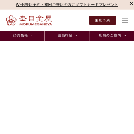
×
WEB来店予約・初回ご来店の方にギフトカードプレゼント
来店予約
婚約指輪 >
結婚指輪 >
店舗のご案内 >
結婚指輪・婚約指輪TOP
店舗のご案内（直営店）
名古屋駅前店
杢目金屋 名古屋駅
杢目金屋 名古屋駅前店ブログ
笑顔が素敵なお二人の特別なご結婚指輪
2025年1月24日 11:00
1月も後半になり極寒の候ではございますが、
皆様のご健康を心よりお祈
り申し上げます。
笑顔がモットーのお二人。
和テイストでオーダーメイドができることが、決め手で杢目金屋にご来
店いただきました。
そんなお二人の特別なご結婚指輪は「
逢桜
」のデザインです。