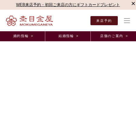
×
WEB来店予約・初回ご来店の方にギフトカードプレゼント
来店予約
婚約指輪 >
結婚指輪 >
店舗のご案内 >
結婚指輪・婚約指輪TOP
店舗のご案内（直営店）
名古屋駅前店
杢目金屋 名古屋駅
杢目金屋 名古屋駅前店ブログ
お二人の大切な結婚指輪のご紹介
2024年3月29日 11:00
春風が心地いいころとなりましたが、皆さまいかがお過ごしでしょう
か。
本日は以前、ご婚約指輪を杢目金屋でお選びいただきました
お二人の
ご結婚指輪
のご紹介です。
お二人のご結婚指輪のデザインは「
恋風
」でございます。