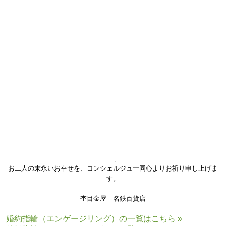
お二人にお選びいただいた木目のお色味は、
ホワイトゴールド×ピンクゴールド×グリーンゴールド×シルバーの４色で
す。
温かみのある柔らかなお色味は優しいお二人の
雰囲気にぴったりでござ
いました！
さらに、お好きな
宝石
を留めたり
内側に
刻印
を入れたりと
様々なカスタマイズしていただくことで、よりお二人のこだわり抜いた
特別なご結婚指輪となりました。
お二人には「スタッフの方も親身に相談に乗って下さり、
とてもすばらしい物が出来上がりました！」
と素敵なお言葉をいただきました。
大切なご結婚指輪づくりのお手伝いができましたこと、大変光栄でござ
います。
お二人の末永いお幸せを、コンシェルジュ
一同
心よりお祈り申し上げま
す。
杢目金屋 名鉄百貨店
婚約指輪（エンゲージリング）の一覧はこちら »