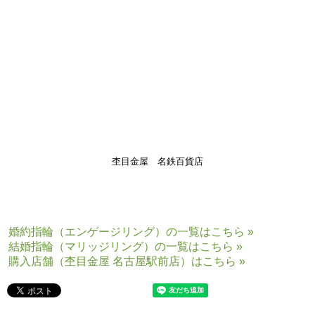
2色の組み合わせはお色のコントラストがはっきり出ており、木目が存分
にご覧いただけます！
木目模様を存分に楽しみたい方にはとてもオススメです！
お客様には
「指輪選びから分かち合いの儀式など指輪作製の良い思い出となりまし
た」
と素敵なお言葉を頂きました。
これからもお二人の末永い幸せをコンシェルジュ一同心よりお祈り申し
上げます。
杢目金屋 名鉄百貨店
婚約指輪（エンゲージリング）の一覧はこちら »
結婚指輪（マリッジリング）の一覧はこちら »
購入店舗（杢目金屋 名古屋駅前店）はこちら »