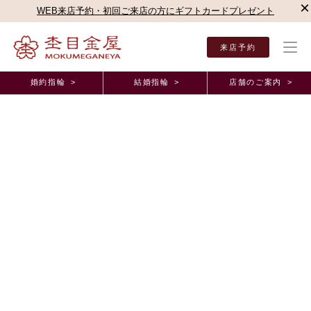
×
WEB来店予約・初回ご来店の方にギフトカードプレゼント
来店予約
婚約指輪 >
結婚指輪 >
店舗のご案内 >
結婚指輪・婚約指輪TOP
店舗のご案内（直営店）
名古屋駅前店
杢目金屋 名古屋駅
杢目金屋 名古屋駅前店ブログ
お客様の世界に一つだけの結婚指輪と婚約指輪のご
紹介
2023年11月24日 11:00
皆さま、こんにちは。
本日は
お客様の世界に一つのリングをご紹介いたします！
「世界に一つの2人の為のリング」がつくれるということで
お二人とも杢目金屋でこだわりを沢山詰め込んでいただきました。
お選びいただいたのは「
木目金V字
」のデザインです。
ご婚約指輪とご結婚指輪を
三本同じ板からお作りいただきました！