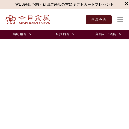
×
WEB来店予約・初回ご来店の方にギフトカードプレゼント
来店予約
婚約指輪 >
結婚指輪 >
店舗のご案内 >
結婚指輪・婚約指輪TOP
店舗のご案内（直営店）
名古屋駅前店
杢目金屋 名古屋駅
杢目金屋 名古屋駅前店ブログ
世界に一つだけ。お二人の結婚指輪のご紹介です
2023年10月13日 11:00
こんにちは。
だんだんと秋の気候になってまいりましたが、
皆様はいかがお過ごしでしょうか。
本日はお客様に
オーダーメイド
で作っていただいた
結婚指輪(マリッジリング)
のご紹介です。
選んでいただいたデザインはお二人どちらも「
弓桜
」のデザインです。