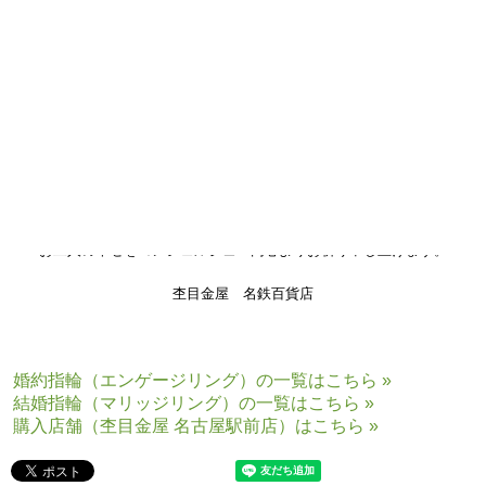
木目のお色味はホワイトゴールド×ピンクゴールド×シルバーで
お作りいただき暖かな肌なじみの良いお色味となり、
女性様の結婚指輪には正面にクリアダイヤモンドを留めていただきまし
た。
初めて完成したリングをご覧いただいた日には素敵な笑顔が溢れ、
「このリングを一生大切にしていきます」とお言葉をいただきました。
私共もおふたりの大切なリングに関わることができ、大変嬉しく思いま
す。
お二人の幸せをコンシェルジュ一同心よりお祈り申し上げます。
杢目金屋 名鉄百貨店
婚約指輪（エンゲージリング）の一覧はこちら »
結婚指輪（マリッジリング）の一覧はこちら »
購入店舗（杢目金屋 名古屋駅前店）はこちら »