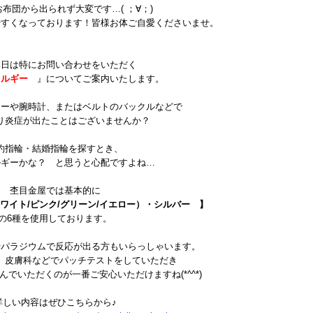
布団から出られず大変です…( ；∀；)
やすくなっております！皆様お体ご自愛くださいませ。
本日は特にお問い合わせをいただく
レルギー
』についてご案内いたします。
リーや腕時計、またはベルトのバックルなどで
り炎症が出たことはございませんか？
約指輪・結婚指輪を探すとき、
ルギーかな？ と思うと心配ですよね…
杢目金屋では基本的に
ホワイト/ピンク/グリーン/イエロー）・シルバー 】
の6種を使用しております。
やパラジウムで反応が出る方もいらっしゃいます。
、皮膚科などでパッチテストをしていただき
でいただくのが一番ご安心いただけますね(*^^*)
詳しい内容はぜひこちらから♪