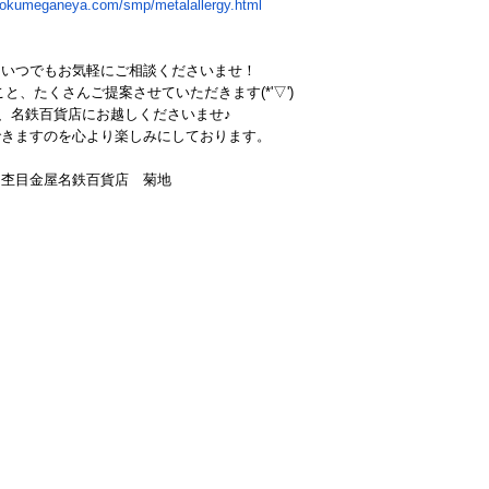
mokumeganeya.com/
smp/metalallergy.html
はいつでもお気軽にご相談くださいませ！
と、たくさんご提案させていただきます(*'▽')
、名鉄百貨店にお越しくださいませ♪
できますのを心より楽しみにしております。
杢目金屋名鉄百貨店 菊地