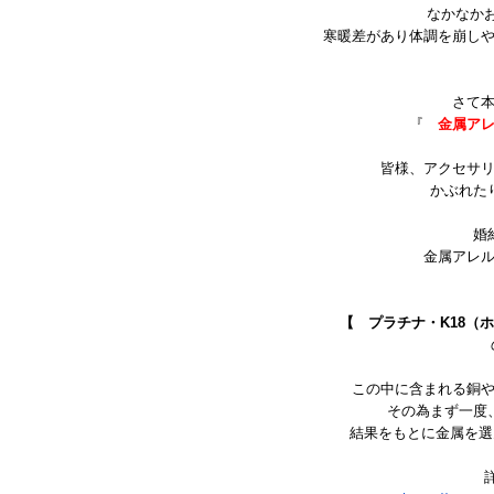
なかなかお
寒暖差があり体調を崩し
さて
『
金属ア
皆様、アクセサ
かぶれた
婚
金属アレ
【 プラチナ・K18（
この中に含まれる銅
その為まず一度
結果をもとに金属を選ん