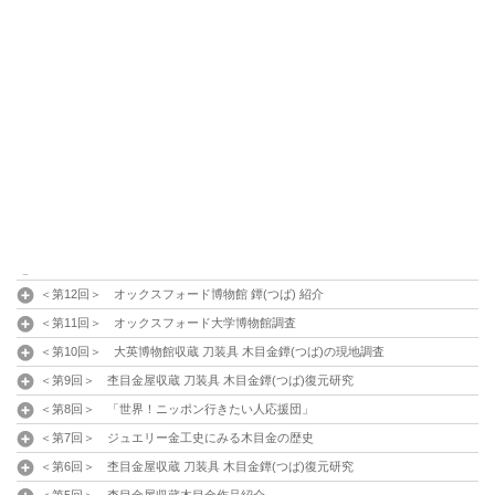
＜番外編＞ セイコーウオッチ（株）木目金時計
＜第21回＞ モノグラムの祖となった家紋
＜第20回＞ 木目金の模様の種類
＜第19回＞ 貴金属により制作する木目金
＜第18回＞ 木目金に使われる日本古来の金属
＜第17回＞ 元祖木目金「グリ彫り」について
＜第16回＞ 最古の木目金作品の復元研究制作
＜第15回＞ 鐔ジュエリーのルーツ 秋田木目金について
＜第14回＞ V&A博物館収蔵木目金作品紹介
＜第13回＞ オックスフォード博物館日本室紹介
＜第12回＞ オックスフォード博物館 鐔(つば) 紹介
＜第11回＞ オックスフォード大学博物館調査
＜第10回＞ 大英博物館収蔵 刀装具 木目金鐔(つば)の現地調査
＜第9回＞ 杢目金屋収蔵 刀装具 木目金鐔(つば)復元研究
＜第8回＞ 「世界！ニッポン行きたい人応援団」
＜第7回＞ ジュエリー金工史にみる木目金の歴史
＜第6回＞ 杢目金屋収蔵 刀装具 木目金鐔(つば)復元研究
＜第5回＞ 杢目金屋収蔵木目金作品紹介