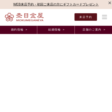
×
WEB来店予約・初回ご来店の方にギフトカードプレゼント
来店予約
婚約指輪 >
結婚指輪 >
店舗のご案内 >
TOP
木目金とは
連載杢目金を知る（歴史と文化・伝えたい技術）
＜第14回＞ V
連載杢目金を知る（歴史と文化・伝えたい技術）
＜第14回＞ V&A博物館収蔵木目金作品紹介
2018年10月18日
幕末から明治にかけて来日した外国人が日本の芸術に魅了
され、母国に多くの美術品を持ち帰り、後に博物館に寄贈
されたものも多くあります。木目金の作品も世界的な博物