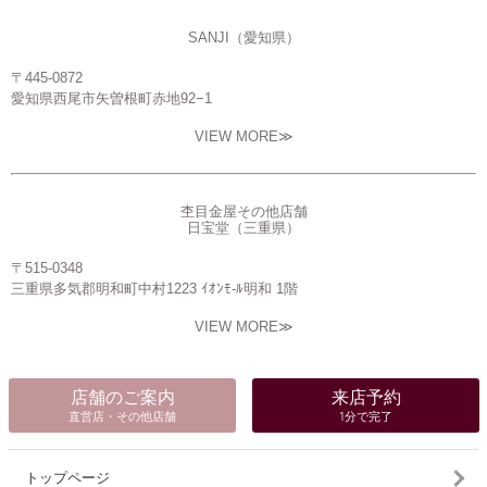
杢目金屋その他店舗
SANJI（愛知県）
〒445-0872
愛知県西尾市矢曽根町赤地92−1
VIEW MORE≫
杢目金屋その他店舗
日宝堂（三重県）
〒515-0348
三重県多気郡明和町中村1223 ｲｵﾝﾓ-ﾙ明和 1階
VIEW MORE≫
店舗のご案内
来店予約
直営店・その他店舗
1分で完了
トップページ