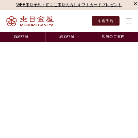
×
WEB来店予約・初回ご来店の方にギフトカードプレゼント
来店予約
婚約指輪 >
結婚指輪 >
店舗のご案内 >
結婚指輪・婚約指輪TOP
店舗のご案内（正規取扱店）
TAKEUCHI BRIDAL福井・
TAKEUCHI BRIDAL福井・開発本店
（福井県福井市）
5.
21 レビュー
0
s
t
a
r
r
a
t
i
n
g