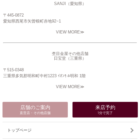
SANJI（愛知県）
〒445-0872
愛知県西尾市矢曽根町赤地92−1
VIEW MORE≫
杢目金屋その他店舗
日宝堂（三重県）
〒515-0348
三重県多気郡明和町中村1223 ｲｵﾝﾓ-ﾙ明和 1階
VIEW MORE≫
店舗のご案内
来店予約
直営店・その他店舗
1分で完了
トップページ