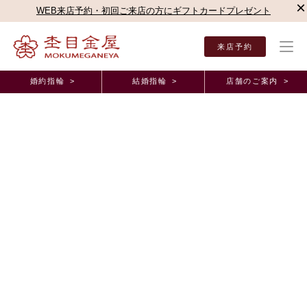
×
WEB来店予約・初回ご来店の方にギフトカードプレゼント
来店予約
婚約指輪 >
結婚指輪 >
店舗のご案内 >
結婚指輪・婚約指輪TOP
店舗のご案内（正規取扱店）
ブルージュ一真堂（長野県長野
ブルージュ一真堂
（長野県長野市）
4.
131 レビュー
9
s
t
a
r
r
a
t
i
n
g