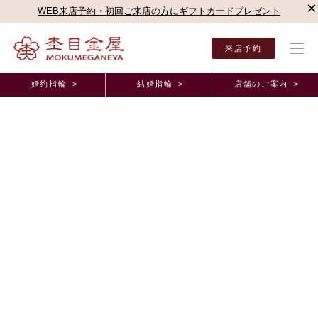
×
WEB来店予約・初回ご来店の方にギフトカードプレゼント
来店予約
婚約指輪 >
結婚指輪 >
店舗のご案内 >
結婚指輪・婚約指輪TOP
お客様の声
オーダーメイド事例
JKplanet 鹿児島天文
JKplanet 鹿児島天文館店（鹿児島県）オーダーメイド事例
JKplanet鹿児島天文館店・鹿児島県・K様、S様・婚
約指輪・結婚指輪