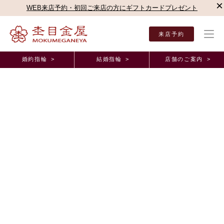
×
WEB来店予約・初回ご来店の方にギフトカードプレゼント
来店予約
婚約指輪 >
結婚指輪 >
店舗のご案内 >
結婚指輪・婚約指輪TOP
お客様の声
オーダーメイド事例
TOMPKINS水戸（茨城
正規取扱店オーダーメイド事例
TOMPKINS水戸・茨城県・S様・N様・結婚指輪
2025年3月17日 11:00