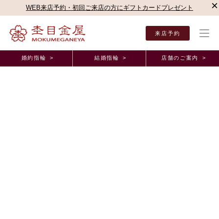
×
WEB来店予約・初回ご来店の方にギフトカードプレゼント
来店予約
婚約指輪 >
結婚指輪 >
店舗のご案内 >
結婚指輪・婚約指輪TOP
お客様の声
オーダーメイド事例
オペラ福島店（福島県）オ
正規取扱店オーダーメイド事例
オペラ福島店・福島県・R様・A様・結婚指輪
2025年3月17日 11:00