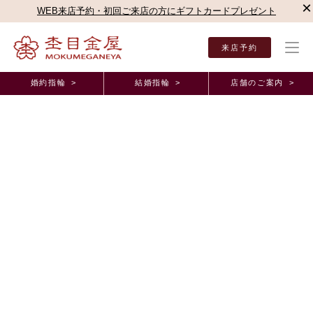
×
WEB来店予約・初回ご来店の方にギフトカードプレゼント
来店予約
婚約指輪 >
結婚指輪 >
店舗のご案内 >
結婚指輪・婚約指輪TOP
お客様の声
オーダーメイド事例
ビジュピコ 熊本店（熊本
正規取扱店オーダーメイド事例
BIJOUPIKO熊本店・熊本県・R様・Y様・結婚指輪
2025年3月18日 11:00