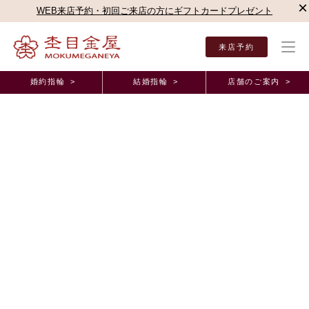
×
WEB来店予約・初回ご来店の方にギフトカードプレゼント
来店予約
婚約指輪 >
結婚指輪 >
店舗のご案内 >
結婚指輪・婚約指輪TOP
お客様の声
オーダーメイド事例
ジュエルセブンBRIDAL
正規取扱店オーダーメイド事例
ジュエルセブンBRIDAL下関店・山口県・T様・結婚
指輪
2024年5月24日 11:00