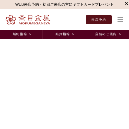
×
WEB来店予約・初回ご来店の方にギフトカードプレゼント
来店予約
婚約指輪 >
結婚指輪 >
店舗のご案内 >
結婚指輪・婚約指輪TOP
お客様の声
オーダーメイド事例
ブルージュ一真堂（長野県
正規取扱店オーダーメイド事例
ブルージュ一真堂・長野県・H様・婚約指輪・結婚指
輪
2022年6月30日 11:00