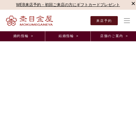
×
WEB来店予約・初回ご来店の方にギフトカードプレゼント
来店予約
婚約指輪 >
結婚指輪 >
店舗のご案内 >
結婚指輪・婚約指輪TOP
お客様の声
オーダーメイド事例
ブルージュ一真堂（長野県
正規取扱店オーダーメイド事例
ブルージュ一真堂・長野県・H様、M様・結婚指輪
2022年1月20日 11:00