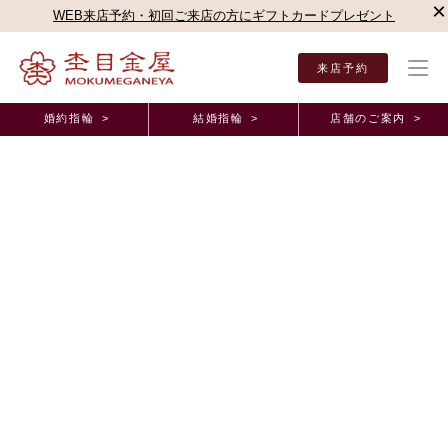
×
WEB来店予約・初回ご来店の方にギフトカードプレゼント
来店予約
婚約指輪 >
結婚指輪 >
店舗のご案内 >
結婚指輪・婚約指輪TOP
お客様の声
オーダーメイド事例
ビジュピコ 松山店（愛媛
正規取扱店オーダーメイド事例
BIJOUPIKO松山店・愛媛県・K様、T様・結婚指輪
2021年1月18日 11:00