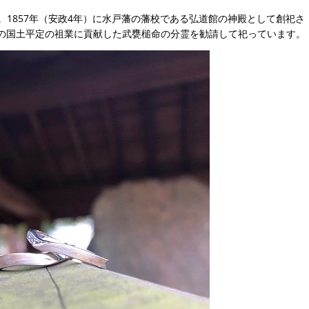
1857年（安政4年）に水戸藩の藩校である弘道館の神殿として創祀さ
の国土平定の祖業に貢献した武甕槌命の分霊を勧請して祀っています。