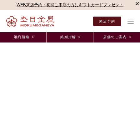
×
WEB来店予約・初回ご来店の方にギフトカードプレゼント
来店予約
婚約指輪 >
結婚指輪 >
店舗のご案内 >
結婚指輪・婚約指輪TOP
お客様の声
オーダーメイド事例
ジュエルセブンBRIDAL
正規取扱店オーダーメイド事例
ジュエルセブンBRIDAL周南・山口県・エンゲージリ
ング・マリッジリング
2019年12月 5日 11:00