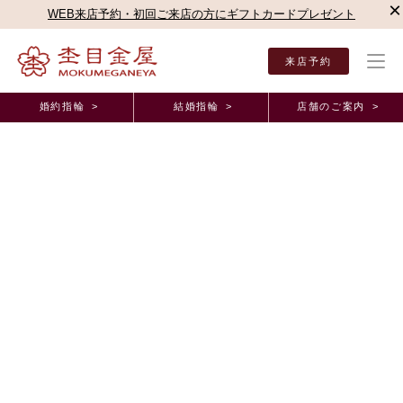
×
WEB来店予約・初回ご来店の方にギフトカードプレゼント
来店予約
婚約指輪 >
結婚指輪 >
店舗のご案内 >
結婚指輪・婚約指輪TOP
店舗のご案内（直営店）
近鉄あべのハルカス店
杢目金屋 
杢目金屋 近鉄あべのハルカス店ブログ
お客様のご結婚指輪のご紹介です♡
2020年7月 3日 11:00
皆様こんにちは！コンシェルジュの尾嶋です
早いものでもう7月・・・！！梅雨明けまであともう少し
とい
ったところですね！
暑さには弱い私ですが、カラッと晴れた夏空を見上げる日を今か今かと
楽しみに待ちわびております・・・笑
まだまだ蒸し暑い日が続きますので皆様お身体ご自愛くださいね！