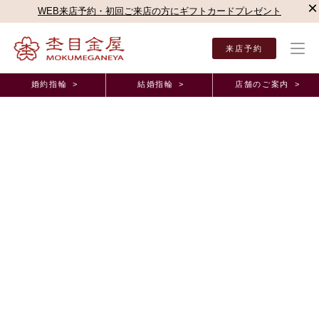
×
WEB来店予約・初回ご来店の方にギフトカードプレゼント
来店予約
婚約指輪 >
結婚指輪 >
店舗のご案内 >
結婚指輪・婚約指輪TOP
店舗のご案内（直営店）
近鉄あべのハルカス店
杢目金屋 
杢目金屋 近鉄あべのハルカス店ブログ
1月も開催決定！！
2018年12月28日 11:00
こんにちは
あべのハルカス店の松村でございます
あべのハルカスでは、「くまのプーさん おひさまマーケット」
「MICKEY 90th ANNIVERSARY MARKET」が開催されます
ディズニー好きには、たまらないイベントとなっており、たくさんのお
客様がご来店されます
とっても可愛いグッズがたくさんございますので、皆様是非一度お立ち
寄りくださいませ