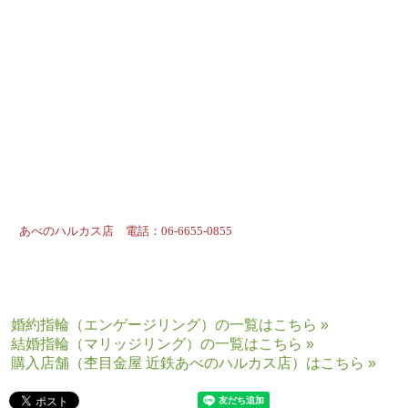
**
*** 今週のショップチーフの一言 ***
**
運命のさくらダイ
ヤモンドに出会え
るスペシャルな機
会です！
**
*
*
あべのハルカス店
店長 濵岡
**
**
あべのハルカス店 電話：
06-6655-0855
婚約指輪（エンゲージリング）の一覧はこちら »
結婚指輪（マリッジリング）の一覧はこちら »
購入店舗（杢目金屋 近鉄あべのハルカス店）はこちら »